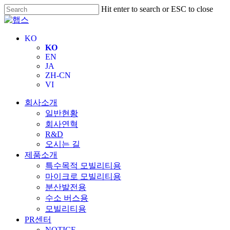
Skip
Hit enter to search or ESC to close
to
Close
main
Search
content
KO
KO
EN
JA
ZH-CN
VI
Menu
회사소개
일반현황
회사연혁
R&D
오시는 길
제품소개
특수목적 모빌리티용
마이크로 모빌리티용
분산발전용
수소 버스용
모빌리티용
PR센터
NOTICE