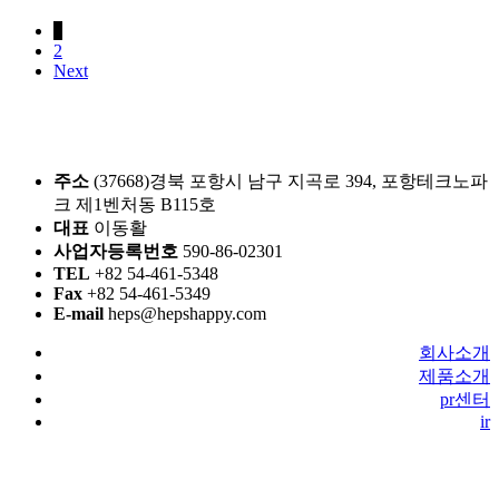
기
신
1
업
대
2
확
상
Next
인
서
주소
(37668)경북 포항시 남구 지곡로 394, 포항테크노파
크 제1벤처동 B115호
대표
이동활
사업자등록번호
590-86-02301
TEL
+82 54-461-5348
Fax
+82 54-461-5349
E-mail
heps@hepshappy.com
회사소개
제품소개
pr센터
ir