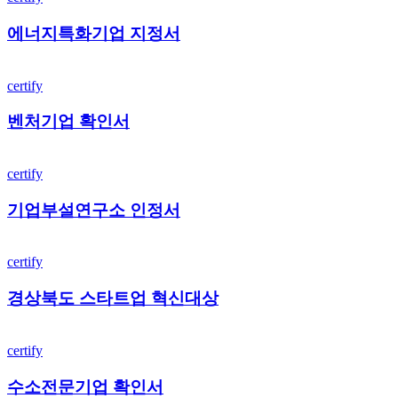
증
지
템
명
에너지특화기업 지정서
특
의
서
화
제
벤
기
어
certify
처
업
방
기
지
법
벤처기업 확인서
업
정
확
서
기
인
certify
업
서
부
기업부설연구소 인정서
설
연
경
구
certify
상
소
북
인
경상북도 스타트업 혁신대상
도
정
스
서
수
타
certify
소
트
전
업
수소전문기업 확인서
문
혁