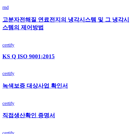
고
인
rnd
분
서
자
고분자전해질 연료전지의 냉각시스템 및 그 냉각시
전
스템의 제어방법
해
질
KS
연
Q
certify
료
ISO
전
9001;2015
KS Q ISO 9001;2015
지
의
녹
냉
certify
색
각
보
시
녹색보증 대상사업 확인서
증
스
대
템
직
상
및
certify
접
사
그
생
업
직접생산확인 증명서
냉
산
확
각
확
인
에
시
인
서
certify
너
스